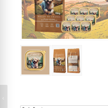
Categorías del
Pack #03
producto
Salmón+9Cordero y
Ternera en salsa