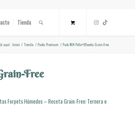
acto
Tienda
tá aquí:
Inicio
/
Tienda
/
Packs Premium
/
Pack #04 Pollo+9Receta Grain-Free
Grain-Free
atas Forpets Húmedos – Receta Grain-Free: Ternera e