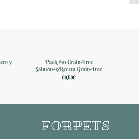
ero y
Pack #10 Grain-Free
Salmón+9Receta Grain-Free
60,50
€