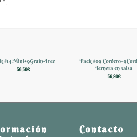
×
k #14 Mini+9Grain-Free
Pack #09 Cordero+9Cord
Ternera en salsa
56,50
€
56,90
€
formación
Contacto