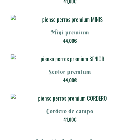
Cachorros premium
41,00
€
Mini premium
44,00
€
Senior premium
5.00
44,00
€
Cordero de campo
41,00
€