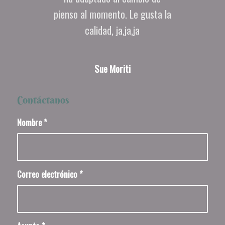
Micky, mi «hijo» predilecto, se
ha adaptado al cambio de
pienso al momento. Le gusta la
calidad, ja,ja,ja
Sue Moriti
Contáctanos
Nombre
*
Correo electrónico
*