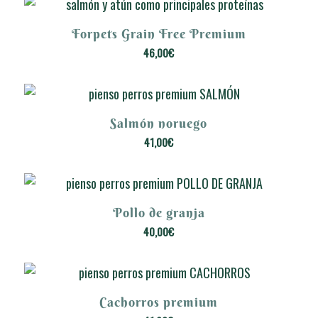
Forpets Grain Free Premium
5.00
46,00
€
Salmón noruego
5.00
41,00
€
Pollo de granja
40,00
€