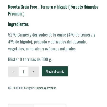
5 en base a
Receta Grain Free _ Ternera e hígado ( Forpets Húmedos
valoración
Premium )
1
de un
cliente
Ingredientes
52% Carnes y derivados de la carne (4% de ternera y
4% de hígado), pescado y derivados del pescado,
vegetales, minerales y azúcares naturales.
Blíster 9 tarrinas de 300 g.
Añadir al carrito
SKU:
1000009
Categoría:
Húmedos premium