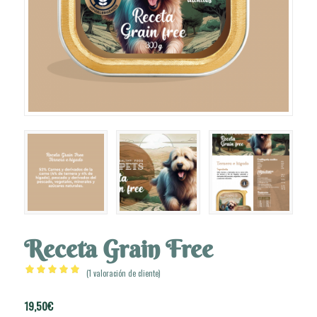
Receta Grain Free
(
1
valoración de cliente)
Valorado
con
5.00
de
19,50
€