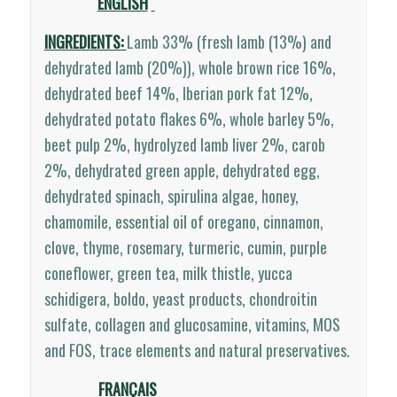
ENGLISH
INGREDIENTS:
Lamb 33% (fresh lamb (13%) and
dehydrated lamb (20%)), whole brown rice 16%,
dehydrated beef 14%, Iberian pork fat 12%,
dehydrated potato flakes 6%, whole barley 5%,
beet pulp 2%, hydrolyzed lamb liver 2%, carob
2%, dehydrated green apple, dehydrated egg,
dehydrated spinach, spirulina algae, honey,
chamomile, essential oil of oregano, cinnamon,
clove, thyme, rosemary, turmeric, cumin, purple
coneflower, green tea, milk thistle, yucca
schidigera, boldo, yeast products, chondroitin
sulfate, collagen and glucosamine, vitamins, MOS
and FOS, trace elements and natural preservatives.
FRANÇAIS