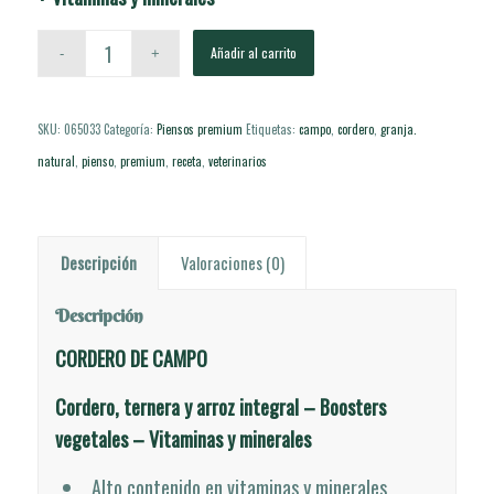
Añadir al carrito
SKU:
065033
Categoría:
Piensos premium
Etiquetas:
campo
,
cordero
,
granja.
natural
,
pienso
,
premium
,
receta
,
veterinarios
Descripción
Valoraciones (0)
Descripción
CORDERO DE CAMPO
Cordero, ternera y arroz integral – Boosters
vegetales – Vitaminas y minerales
Alto contenido en vitaminas y minerales