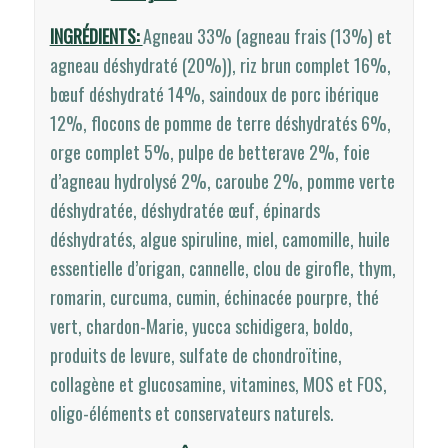
INGRÉDIENTS:
Agneau 33% (agneau frais (13%) et
agneau déshydraté (20%)), riz brun complet 16%,
bœuf déshydraté 14%, saindoux de porc ibérique
12%, flocons de pomme de terre déshydratés 6%,
orge complet 5%, pulpe de betterave 2%, foie
d’agneau hydrolysé 2%, caroube 2%, pomme verte
déshydratée, déshydratée œuf, épinards
déshydratés, algue spiruline, miel, camomille, huile
essentielle d’origan, cannelle, clou de girofle, thym,
romarin, curcuma, cumin, échinacée pourpre, thé
vert, chardon-Marie, yucca schidigera, boldo,
produits de levure, sulfate de chondroïtine,
collagène et glucosamine, vitamines, MOS et FOS,
oligo-éléments et conservateurs naturels.