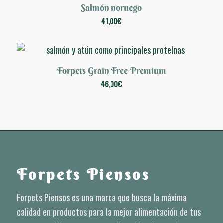
Salmón noruego
5.00
41,00
€
Forpets Grain Free Premium
5.00
46,00
€
Forpets Piensos
Forpets Piensos es una marca que busca la máxima
calidad en productos para la mejor alimentación de tus