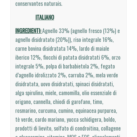
conservantes naturais.
ITALIANO
INGREDIENTI:
Agnello 33% (agnello fresco (13%) e
agnello disidratato (20%)), riso integrale 16%,
carne bovina disidratata 14%, lardo di maiale
iberico 12%, fiocchi di patata disidratati 6%, orzo
integrale 5%, polpa di barbabietola 2%, fegato
d’agnello idrolizzato 2%, carruba 2%, mela verde
disidratata, uovo disidratati, spinaci disidratati,
alga spirulina, miele, camomilla, olio essenziale di
origano, cannella, chiodi di garofano, timo,
rosmarino, curcuma, cumino, equinacea purpurea,
tè verde, cardo mariano, yucca schidigera, boldo,
prodotti di lievito, solfato di condroitina, collagene
e glucosamina, vitamine, MOS e FOS, oligoelementi