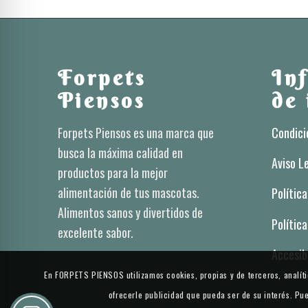
Forpets
In
Piensos
de 
Forpets Piensos es una marca que
Condici
busca la máxima calidad en
Aviso L
productos para la mejor
alimentación de tus mascotas.
Polític
Alimentos sanos y divertidos de
Polític
excelente sabor.
Accesib
En FORPETS PIENSOS utilizamos cookies, propias y de terceros, analític
ofrecerle publicidad que pueda ser de su interés. P