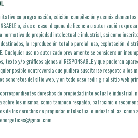
AL
 limitativo su programación, edición, compilación y demás elementos
NSABLE o, si es el caso, dispone de licencia o autorización expresa
normativa de propiedad intelectual e industrial, así­ como inscrito
destinados, la reproducción total o parcial, uso, explotación, distr
E. Cualquier uso no autorizado previamente se considera un incump
ipos, texto y/o gráficos ajenos al RESPONSABLE y que pudieran apare
alquier posible controversia que pudiera suscitarse respecto a lo
os concretos del sitio web, y en todo caso redirigir al sitio web p
orrespondientes derechos de propiedad intelectual e industrial, no
na sobre los mismos, como tampoco respaldo, patrocinio o recomenda
s de los derechos de propiedad intelectual o industrial, así­ como 
desenergeticas@gmail.com