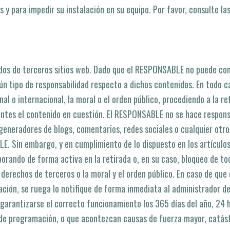
 y para impedir su instalación en su equipo. Por favor, consulte l
enidos de terceros sitios web. Dado que el RESPONSABLE no puede con
ún tipo de responsabilidad respecto a dichos contenidos. En todo c
al o internacional, la moral o el orden público, procediendo a la re
ntes el contenido en cuestión. El RESPONSABLE no se hace respons
s, generadores de blogs, comentarios, redes sociales o cualquier ot
 Sin embargo, y en cumplimiento de lo dispuesto en los artí­culos 
aborando de forma activa en la retirada o, en su caso, bloqueo de t
s derechos de terceros o la moral y el orden público. En caso de que 
ación, se ruega lo notifique de forma inmediata al administrador del
garantizarse el correcto funcionamiento los 365 dí­as del año, 24 
s de programación, o que acontezcan causas de fuerza mayor, catás