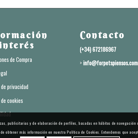
formación
Contacto
interés
(+34) 672186967
ones de Compra
>
info@forpetspiensos.com
egal
a de privacidad
a de cookies
ilidad
as, publicitarias y de elaboración de perfiles, basadas en hábitos de navegación d
uede obtener más información en nuestra Política de Cookies. Entendemos que acep