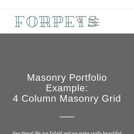
Masonry Portfolio
Example:
4 Column Masonry Grid
Hey there! We are Enfold and we make really beautiful