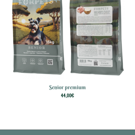
Senior premium
5.00
44,00
€